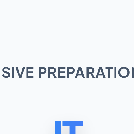
preload
preload
preload
preload
preload
preload