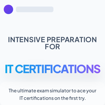
preload
preload
preload
preload
preload
preload